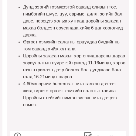
Дунд зэргийн хэмжээтэй саванд
оливын
тос,
нимбэгийн
шүүс, цуу, саримс,
дилл
, зөгийн бал,
давс, перецээ хольж хутгаад
цоройны
загасан
махаа бэлдсэн соусандаа хийж 6 цаг
хөргөгчид
дарна.
Өргөст хэмхийн
салатны
орцуудаа
бүгдийг нь
том саванд хийж хутгана.
Цоройны загасан махыг
хөргөгчид
дарсны дараа
зориулалтын нүүрстэй
гриллд
11-16минут, хэрэв
газын
гриллэн
дээр болгох бол дунджаас бага
галд 16-21минут шарна .
4.60
мл
орчим hummus-г
пита
талхан дээрээ
жигд түрхэж өргөст
хэмхийн
салатыг
тавина.
Цоройны
стейкийг
нимгэн зүсэж
пита
дээрээ
нэмнэ.