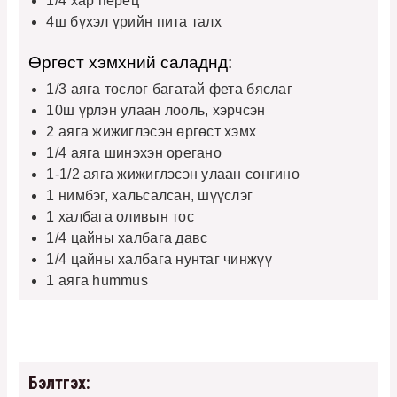
1/4 хар перец
4ш бүхэл үрийн пита талх
Өргөст хэмхний саладнд:
1/3 аяга тослог багатай фета бяслаг
10ш үрлэн улаан лооль, хэрчсэн
2 аяга жижиглэсэн өргөст хэмх
1/4 аяга шинэхэн орегано
1-1/2 аяга жижиглэсэн улаан сонгино
1 нимбэг, хальсалсан, шүүслэг
1 халбага оливын тос
1/4 цайны халбага давс
1/4 цайны халбага нунтаг чинжүү
1 аяга hummus
Бэлтгэх: