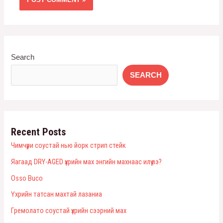
Search
SEARCH
Recent Posts
Чимчүри соустай нью йорк стрип стейк
Яагаад DRY-AGED үхрийн мах энгийн махнаас илүү вэ?
Оsso Buco
Үхрийн татсан махтай лазаниа
Гремолато соустай үхрийн сээрний мах