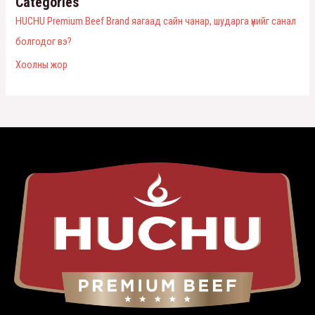
Categories
HUCHU Premium Beef Brand яагаад сайн чанар, шударга үнийг санал
болгодог вэ?
Хоолны жор