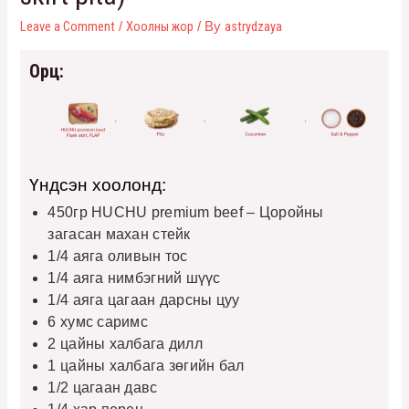
Leave a Comment
Хоолны жор
astrydzaya
/
/ By
Орц:
Үндсэн хоолонд:
450гр HUCHU premium beef – Цоройны
загасан махан стейк
1/4 аяга оливын тос
1/4 аяга нимбэгний шүүс
1/4 аяга цагаан дарсны цуу
6 хумс саримс
2 цайны халбага дилл
1 цайны халбага зөгийн бал
1/2 цагаан давс