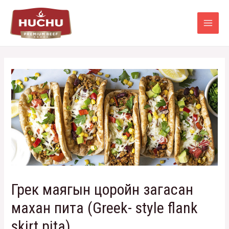
Грек маягын цоройн загасан
махан пита (Greek- style flank
skirt pita)