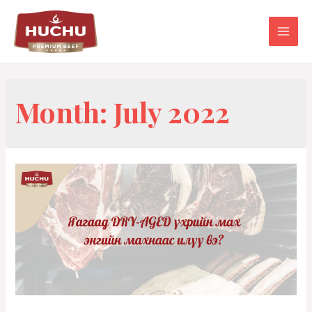
Skip
to
content
MAIN
MEN
Month:
July 2022