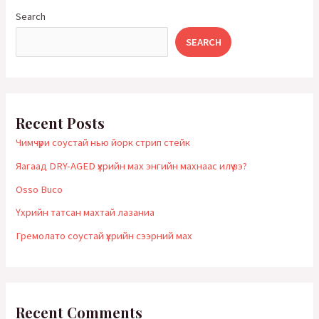
мах
Search
энгийн
SEARCH
махнаас
илүү вэ?
Recent Posts
Чимчүри соустай нью йорк стрип стейк
Яагаад DRY-AGED үхрийн мах энгийн махнаас илүү вэ?
Оsso Buco
Үхрийн татсан махтай лазаниа
Гремолато соустай үхрийн сээрний мах
Recent Comments