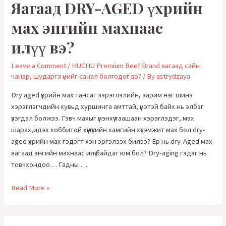
Яагаад DRY-AGED үхрийн
мах энгийн махнаас
илүү вэ?
Leave a Comment
/
HUCHU Premium Beef Brand яагаад сайн
чанар, шударга үнийг санал болгодог вэ?
/ By
astrydzaya
Dry aged үхрийн мах тансаг зэрэглэлийн, зарим нэг шинэ
хэрэглэгчдийн хувьд хуршинга амттай, үнэтэй байх нь элбэг
үзэгдэл болжээ. Гэвч махыг үнэнхүү таашаан хэрэглэдэг, мах
шарах,идэх хоббитой хүмүүсийн хамгийн хүсэмжит мах бол dry-
aged үхрийн мах гэдэгт хэн эргэлзэх билээ? Ер нь dry-Aged мах
яагаад энгийн махнаас илүү байдаг юм бол? Dry-aging гэдэг нь
товчхондоо… Гадны …
Яагаад
Read More »
DRY-
AGED
үхрийн