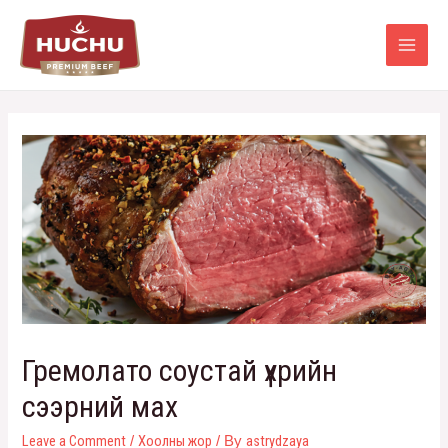
Гремолато соустай үхрийн
сээрний мах
Leave a Comment
Хоолны жор
astrydzaya
/
/ By