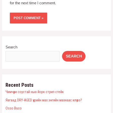
for the next time I comment.
Search
SEARCH
Recent Posts
Чимчүри соустай нью йорк стрип стейк
Яагаад DRY-AGED үхрийн мах энгийн махнаас илүү вэ?
Оsso Buco