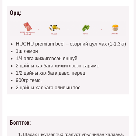
Орц:
HUCHU premium beef – сээрний цул мах (1-1.3кг)
1ш лемон
1/4 аяга жижиглэсэн яншуй
2 цайны халбага жижиглэсэн саримс
1/2 цайны халбага давс, перец
900гр төмс,
2 цайны халбага оливын тос
Бэлтгэх:
Шарах шүүгээг 160 градуст урьдчилан халаана.