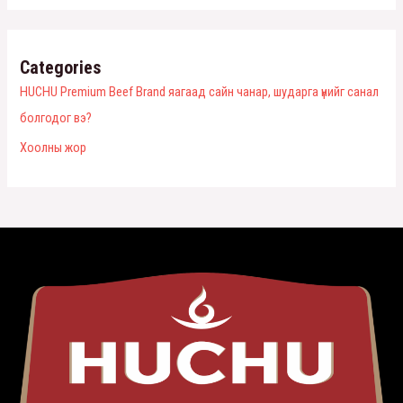
Categories
HUCHU Premium Beef Brand яагаад сайн чанар, шударга үнийг санал
болгодог вэ?
Хоолны жор