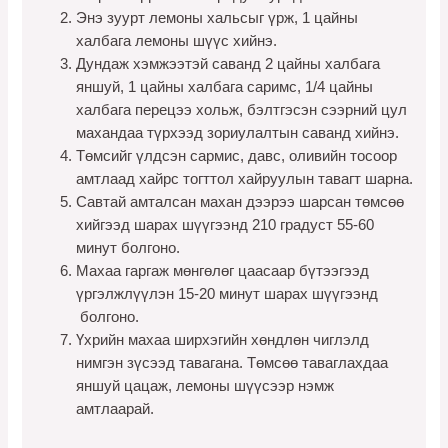
Энэ зуурт лемоны хальсыг үрж, 1 цайны
халбага лемоны шүүс хийнэ.
Дундаж хэмжээтэй саванд 2 цайны халбага
яншуй, 1 цайны халбага саримс, 1/4 цайны
халбага перецээ хольж, бэлтгэсэн сээрний цул
махандаа түрхээд зориулалтын саванд хийнэ.
Төмсийг үлдсэн сармис, давс, оливийн тосоор
амтлаад хайрс тогттол хайруулын тавагт шарна.
Савтай амталсан махан дээрээ шарсан төмсөө
хийгээд шарах шүүгээнд 210 градуст 55-60
минут болгоно.
Махаа гаргаж мөнгөлөг цаасаар бүтээгээд
үргэлжлүүлэн 15-20 минут шарах шүүгээнд
болгоно.
Үхрийн махаа ширхэгийн хөндлөн чиглэлд
нимгэн зүсээд тавагана. Төмсөө таваглахдаа
яншуй цацаж, лемоны шүүсээр нэмж
амтлаарай.