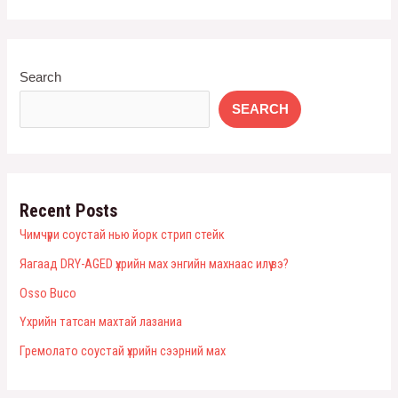
Search
SEARCH
Recent Posts
Чимчүри соустай нью йорк стрип стейк
Яагаад DRY-AGED үхрийн мах энгийн махнаас илүү вэ?
Оsso Buco
Үхрийн татсан махтай лазаниа
Гремолато соустай үхрийн сээрний мах