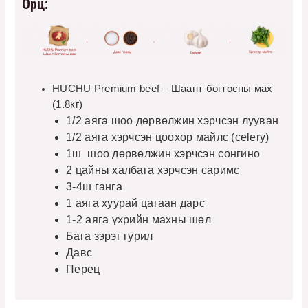
Орц:
HUCHU Premium beef – Шаант богтосны мах
(1.8кг)
1/2 аяга шоо дөрвөлжин хэрчсэн лууван
1/2 аяга хэрчсэн цоохор майлс (celery)
1ш шоо дөрвөлжин хэрчсэн сонгино
2 цайны халбага хэрчсэн саримс
3-4ш ганга
1 аяга хуурай цагаан дарс
1-2 аяга үхрийн махны шөл
Бага зэрэг гурил
Давс
Перец