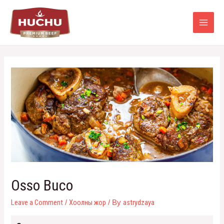
Оsso Buco
Leave a Comment
Хоолны жор
astrydzaya
/
/ By