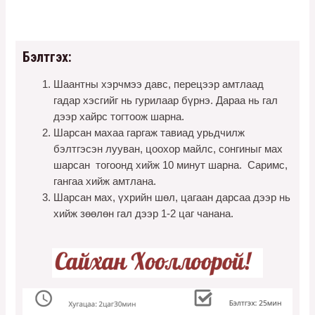
Бэлтгэх:
Шаантны хэрчмээ давс, перецээр амтлаад
гадар хэсгийг нь гурилаар бүрнэ. Дараа нь гал
дээр хайрс тогтоож шарна.
Шарсан махаа гаргаж тавиад урьдчилж
бэлтгэсэн лууван, цоохор майлс, сонгиныг мах
шарсан тогоонд хийж 10 минут шарна. Саримс,
гангаа хийж амтлана.
Шарсан мах, үхрийн шөл, цагаан дарсаа дээр нь
хийж зөөлөн гал дээр 1-2 цаг чанана.