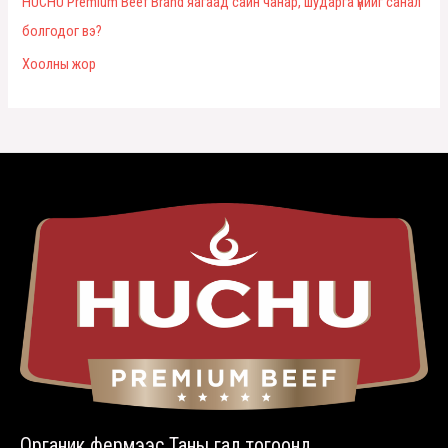
HUCHU Premium Beef Brand яагаад сайн чанар, шударга үнийг санал
болгодог вэ?
Хоолны жор
Органик фермээс Таны гал тогоонд