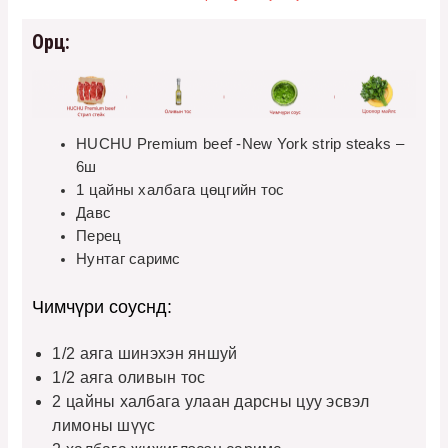
Орц:
HUCHU Premium beef -New York strip steaks –
6ш
1 цайны халбага цөцгийн тос
Давс
Перец
Нунтаг саримс
Чимчүри соуснд:
1/2 аяга шинэхэн яншуй
1/2 аяга оливын тос
2 цайны халбага улаан дарсны цуу эсвэл
лимоны шүүс