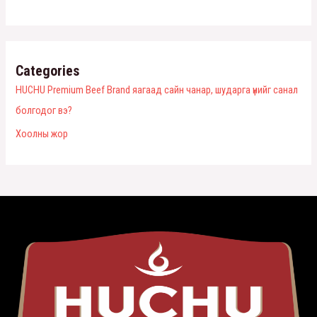
Categories
HUCHU Premium Beef Brand яагаад сайн чанар, шударга үнийг санал
болгодог вэ?
Хоолны жор