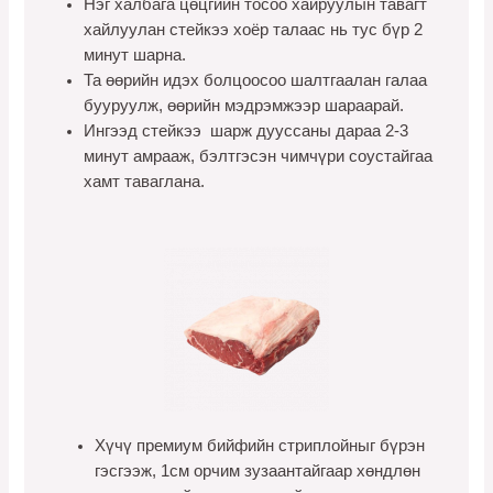
Нэг халбага цөцгийн тосоо хайруулын тавагт
хайлуулан стейкээ хоёр талаас нь тус бүр 2
минут шарна.
Та өөрийн идэх болцоосоо шалтгаалан галаа
бууруулж, өөрийн мэдрэмжээр шараарай.
Ингээд стейкээ шарж дууссаны дараа 2-3
минут амрааж, бэлтгэсэн чимчүри соустайгаа
хамт таваглана.
Хүчү премиум бийфийн стриплойныг бүрэн
гэсгээж, 1см орчим зузаантайгаар хөндлөн