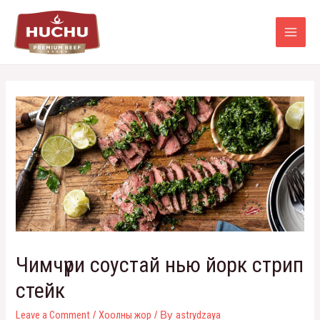
Чимчүри соустай нью йорк стрип
стейк
Leave a Comment
Хоолны жор
astrydzaya
/
/ By