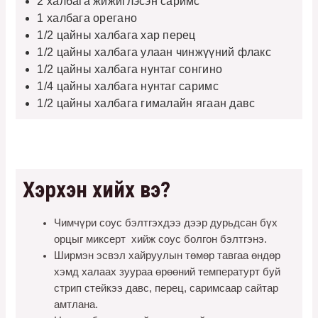
2 халбага жижиглэсэн саримс
1 халбага орегано
1/2 цайны халбага хар перец
1/2 цайны халбага улаан чинжүүний флакс
1/2 цайны халбага нунтаг сонгино
1/4 цайны халбага нунтаг саримс
1/2 цайны халбага гималайн ягаан давс
Хэрхэн хийх вэ?
Чимчүри соус бэлтгэхдээ дээр дурьдсан бүх
орцыг миксерт хийж соус болгон бэлтгэнэ.
Ширмэн эсвэл хайруулын төмөр тавгаа өндөр
хэмд халаах зуураа өрөөний температурт буй
стрип стейкээ давс, перец, саримсаар сайтар
амтлана.