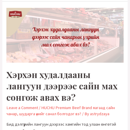
үхрийн
шарсан
хавирга
Хэрхэн худалдааны
лангуун дээрээс сайн мах
сонгож авах вэ?
Leave a Comment
/
HUCHU Premium Beef Brand яагаад сайн
чанар, шударга үнийг санал болгодог вэ?
/ By
astrydzaya
Бид дэлгүүрийн лангуун дээрээс хамгийн тод улаан өнгөтэй