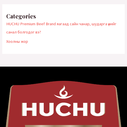
Categories
HUCHU Premium Beef Brand яагаад сайн чанар, шударга үнийг
санал болгодог вэ?
Хоолны жор