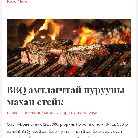
Үхрийн
Read More »
богино
хавиргатай
жимбий
BBQ амтлагчтай нурууны
махан стейк
Leave a Comment
/
Хоолны жор
/ By
astrydzaya
Орц: T-bone стейк (2ш, 900гр орчим) L-bone стейк (3-4ш, 900гр
орчим) BBQ rub: 2 халбага нунтаг чили 2 халбага бор элсэн