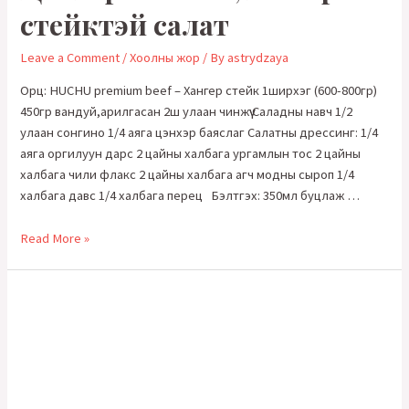
стейктэй салат
Leave a Comment
/
Хоолны жор
/ By
astrydzaya
Орц: HUCHU premium beef – Хангер стейк 1ширхэг (600-800гр)
450гр вандуй,арилгасан 2ш улаан чинжүү Саладны навч 1/2
улаан сонгино 1/4 аяга цэнхэр баяслаг Салатны дрессинг: 1/4
аяга оргилуун дарс 2 цайны халбага ургамлын тос 2 цайны
халбага чили флакс 2 цайны халбага агч модны сыроп 1/4
халбага давс 1/4 халбага перец Бэлтгэх: 350мл буцлаж …
Цэнхэр
Read More »
баяслаг,
хангер
стейктэй
салат