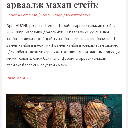
арваалж махан стейк
Leave a Comment
/
Хоолны жор
/ By
astrydzaya
Орц: HUCHU premium beef – Цоройны арваалж махан стейк,
500-700гр Балсамик дрессингт: 14 балсамик цуу 2 цайны
халбага оливын тос 1 цайны халбага жижиглэсэн базилик 1
цайны халбага джон гич 1 цайны халбага жижиглэсэн саримс
1/2 халбага элсэн чихэр Бэлтгэх: Шингэн амтлагчны орцуудыг
жижиг саванд хийж бэлтгэнэ. Цоройны арваалж махан
стейкыг балсамик соустай хольж …
Балсамик
Read More »
соустай
цоройы
арваалж
махан
стейк