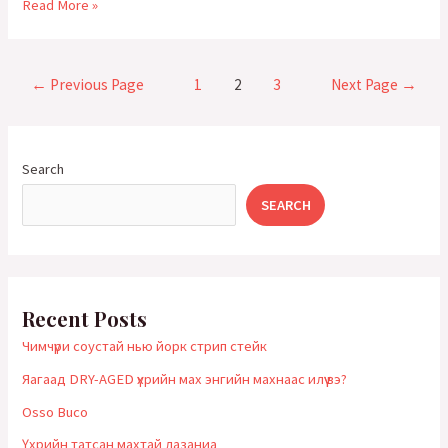
Сайн
Read More »
чанарын
мах
гэж
Posts
←
Previous Page
1
2
3
Next Page
→
ямар
pagination
махыг
хэлэх
вэ?
Search
SEARCH
Recent Posts
Чимчүри соустай нью йорк стрип стейк
Яагаад DRY-AGED үхрийн мах энгийн махнаас илүү вэ?
Оsso Buco
Үхрийн татсан махтай лазаниа