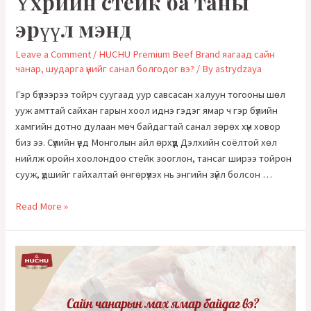
Үхрийн стейк ба таны
эрүүл мэнд
Leave a Comment
/
HUCHU Premium Beef Brand яагаад сайн
чанар, шударга үнийг санал болгодог вэ?
/ By
astrydzaya
Гэр бүлээрээ тойрч суугаад уур савсасан халуун тогооны шөл
ууж амттай сайхан гарын хоол иднэ гэдэг ямар ч гэр бүлийн
хамгийн дотно дулаан мөч байдагтай санал зөрөх хүн ховор
биз ээ. Сүүлийн үед Монголын айл өрхүүд Дэлхийн соёлтой хөл
нийлж оройн хоолондоо стейк зооглон, тансаг ширээ тойрон
сууж, үдшийг гайхалтай өнгөрүүлэх нь энгийн зүйл болсон …
Үхрийн
Read More »
стейк
ба
таны
эрүүл
мэнд