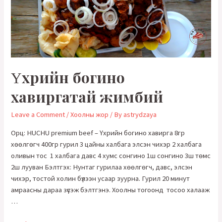
Үхрийн богино
хавиргатай жимбий
Leave a Comment
/
Хоолны жор
/ By
astrydzaya
Орц: HUCHU premium beef – Үхрийн богино хавирга 8гр
хөөлгөгч 400гр гурил 3 цайны халбага элсэн чихэр 2 халбага
оливын тос 1 халбага давс 4 хумс сонгино 1ш сонгино 3ш төмс
2ш лууван Бэлтгэх: Нунтаг гурилаа хөөлгөгч, давс, элсэн
чихэр, тостой холин бүлээн усаар зуурна. Гурил 20 минут
амраасны дараа зүсэж бэлтгэнэ. Хоолны тогоонд тосоо халааж
…