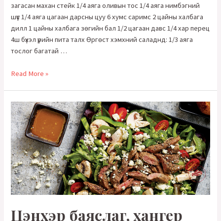
загасан махан стейк 1/4 аяга оливын тос 1/4 аяга нимбэгний
шүүс 1/4 аяга цагаан дарсны цуу 6 хумс саримс 2 цайны халбага
дилл 1 цайны халбага зөгийн бал 1/2 цагаан давс 1/4 хар перец
4ш бүхэл үрийн пита талх Өргөст хэмхний саладнд: 1/3 аяга
тослог багатай …
Грек
Read More »
маягын
цоройн
загасан
махан
пита
(Greek-
style
flank
skirt
pita)
Цэнхэр баяслаг, хангер