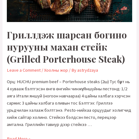
Гриллдэж шарсан богино
нурууны махан стейк
(Grilled Porterhouse Steak)
Leave a Comment
/
Хоолны жор
/ By
astrydzaya
Орц: HUCHU premium beef – Porterhouse steaks (2ш) Тус бүрт нь
4 хувааж бэлтгэсэн өнгө өнгийн чинжүү Яншуйны пестонд: 1/2
аяга Итали яншуй (ногоон навчаараа) 4 цайны халбага хэрчсэн
сармис 3 цайны халбага оливын тос Бэлтгэх: Гриллээ
урьдчилан халааж бэлтгэнэ. Pesto-нийхаа орцуудыг холигчид
хийж сайтар холино. Стейкээ бэлдсэн песто, перецээр
амтална. Гриллийн тавиур дээр стейкээ …
Гриллдэж
Read More »