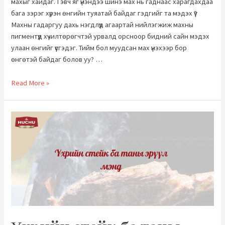
махыг хайдаг. Гэвч яг үнэндээ шинэ мах нь гаднаас харагдахдаа
бага зэрэг хүрэн өнгийн туяатай байдаг гэдгийг та мэдэх үү?
Махны гадаргуу дахь нэгдлүүд агаартай нийлэгжиж махны
пигментүүд хүчилтөрөгчтэй урвалд орсноор бидний сайн мэдэх
улаан өнгийг үүсгэдэг. Тийм бол муудсан мах үнэхээр бор
өнгөтэй байдаг болов уу? …
Хэрхэн
Read More »
худалдааны
лангуун
дээрээс
сайн
мах
сонгож
авах
вэ?