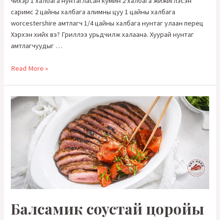
чихэр 1 халбага нунтагласан кумин 2 халбага жижиглэсэн
саримс 2 цайны халбага алимны цуу 1 цайны халбага
worcestershire амтлагч 1/4 цайны халбага нунтаг улаан перец
Хэрхэн хийх вэ? Гриллээ урьдчилж халаана. Хуурай нунтаг
амтлагчуудыг …
BBQ
Read More »
амтлагчтай
нурууны
махан
стейк
Балсамик соустай цоройы