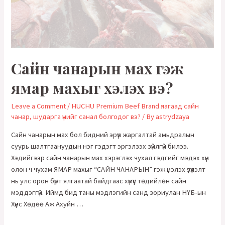
Сайн чанарын мах гэж
ямар махыг хэлэх вэ?
Leave a Comment
/
HUCHU Premium Beef Brand яагаад сайн
чанар, шударга үнийг санал болгодог вэ?
/ By
astrydzaya
Сайн чанарын мах бол бидний эрүүл жаргалтай амьдралын
суурь шалтгаануудын нэг гэдэгт эргэлзэх зүйлгүй билээ.
Хэдийгээр сайн чанарын мах хэрэглэх чухал гэдгийг мэдэх хүн
олон ч чухам ЯМАР махыг “САЙН ЧАНАРЫН” гэж үнэлэх үзүүлэлт
нь улс орон бүрт ялгаатай байдгаас хүмүүс төдийлөн сайн
мэддэггүй. Иймд бид таны мэдлэгийн санд зориулан НҮБ-ын
Хүнс Хөдөө Аж Ахуйн …