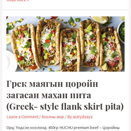
шарсан
богино
нурууны
махан
стейк
(Grilled
Porterhouse
Steak)
Грек маягын цоройн
загасан махан пита
(Greek- style flank skirt pita)
Leave a Comment
/
Хоолны жор
/ By
astrydzaya
Орц: Үндсэн хоолонд: 450гр HUCHU premium beef – Цоройны