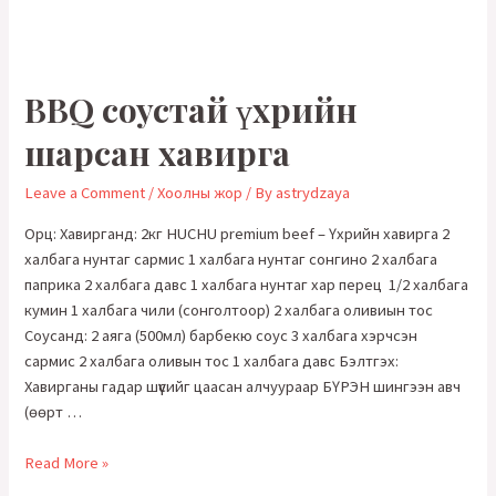
BBQ соустай үхрийн
шарсан хавирга
Leave a Comment
/
Хоолны жор
/ By
astrydzaya
Орц: Хавирганд: 2кг HUCHU premium beef – Үхрийн хавирга 2
халбага нунтаг сармис 1 халбага нунтаг сонгино 2 халбага
паприка 2 халбага давс 1 халбага нунтаг хар перец 1/2 халбага
кумин 1 халбага чили (сонголтоор) 2 халбага оливиын тос
Соусанд: 2 аяга (500мл) барбекю соус 3 халбага хэрчсэн
сармис 2 халбага оливын тос 1 халбага давс Бэлтгэх:
Хавирганы гадар шүүсийг цаасан алчуураар БҮРЭН шингээн авч
(өөрт …
BBQ
Read More »
соустай