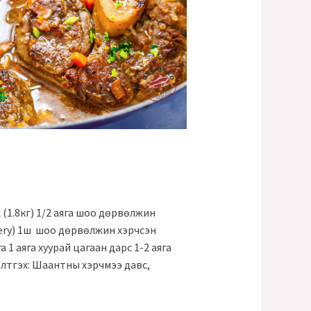
1.8кг) 1/2 аяга шоо дөрвөлжин
elery) 1ш шоо дөрвөлжин хэрчсэн
 1 аяга хуурай цагаан дарс 1-2 аяга
элтгэх: Шаантны хэрчмээ давс,