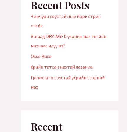
Recent Posts
Чимчүри соустай нью йорк стрип
стейк
Яагаад DRY-AGED үхрийн мах энгийн
махнаас илүү вэ?
Оsso Buco
Үхрийн татсан махтай лазаниа
Гремолато соустай үхрийн сээрний
мах
Recent