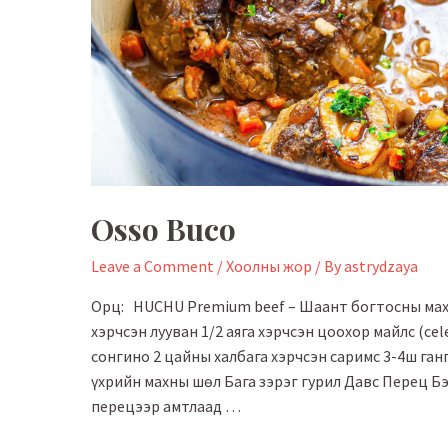
Оsso Buco
Leave a Comment
/
Хоолны жор
/ By
astrydzaya
Орц: HUCHU Premium beef – Шаант богтосны мах (
хэрчсэн лууван 1/2 аяга хэрчсэн цоохор майлс (c
сонгино 2 цайны халбага хэрчсэн саримс 3-4ш ганга
үхрийн махны шөл Бага зэрэг гурил Давс Перец Б
перецээр амтлаад …