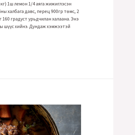
кг) 1ш лемон 1/4 аяга жижиглэсэн
ны халбага давс, перец 900гр төмс, 2
 160 градуст урьдчилан халаана. Энэ
ны шүүс хийнэ. Дундаж хэмжээтэй