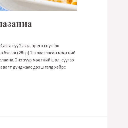
лазаниа
аяга сүү 2 аяга прего соус 9ш
а бяслаг(28гр) 1ш лаазласан мөөгний
лаана. Энэ зуур мөөгний шөл, сүүгээ
авагт дунджаас дээш галд хайрс