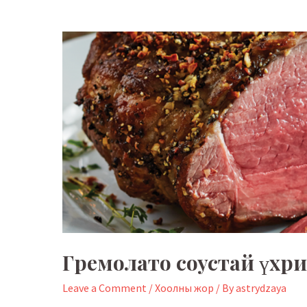
Гремолато соустай үхр
Leave a Comment
/
Хоолны жор
/ By
astrydzaya