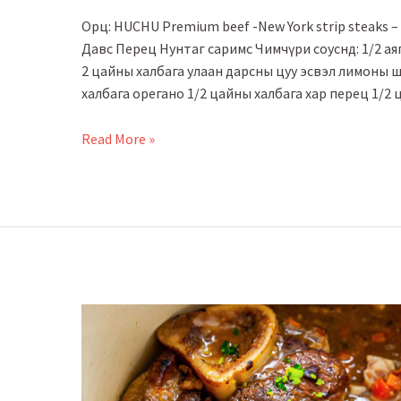
Орц: HUCHU Premium beef -New York strip steaks 
Давс Перец Нунтаг саримс Чимчүри соуснд: 1/2 ая
2 цайны халбага улаан дарсны цуу эсвэл лимоны ш
халбага орегано 1/2 цайны халбага хар перец 1/2
Чимчүри
Read More »
соустай
нью
йорк
стрип
стейк