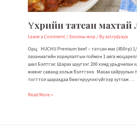
Үхрийн татсан махтай 
Leave a Comment
/
Хоолны жор
/ By
astrydzaya
Орц: HUCHU Premium beef – татсан мах (450гр) 1/4 
лазаниагийн зориулалтын гоймон 1 аяга моцарелл
шөл Бэлтгэх: Шарах шүүгээг 200 хэмд урьдчилан ха
жижиг саванд хольж бэлтгэнэ. Махаа хайруулын т
тогттол шарахдаа бөөгнрүүлэхгүйгээр хутгаж …
Үхрийн
Read More »
татсан
махтай
лазаниа