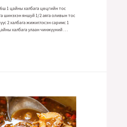
– 6ш 1 цайны халбага цөцгийн тос
га шинэхэн яншуй 1/2 аяга оливын тос
үүс 2 халбага жижиглэсэн саримс 1
 цайны халбага улаан чинжүүний …