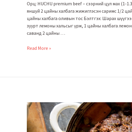
Орц: HUCHU premium beef – сээрний цул мах (1-1.3
яншуй 2 цайны халбага жижиглэсэн саримс 1/2 цай
цайны халбага оливын тос Бэлтгэх: Шарах шүүгээг
зуурт лемоны хальсыг үрж, 1 цайны халбага лемо
саванд 2 цайны …
Гремолато
Read More »
соустай
үхрийн
сээрний
мах