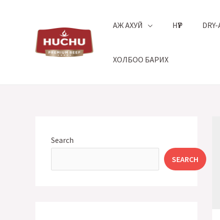
Skip
to
АЖ АХУЙ
НҮҮР
DRY-
content
ХОЛБОО БАРИХ
Search
SEARCH