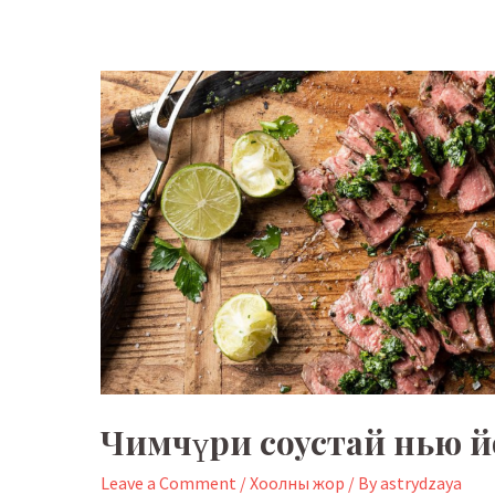
Чимчүри соустай нью й
Leave a Comment
/
Хоолны жор
/ By
astrydzaya