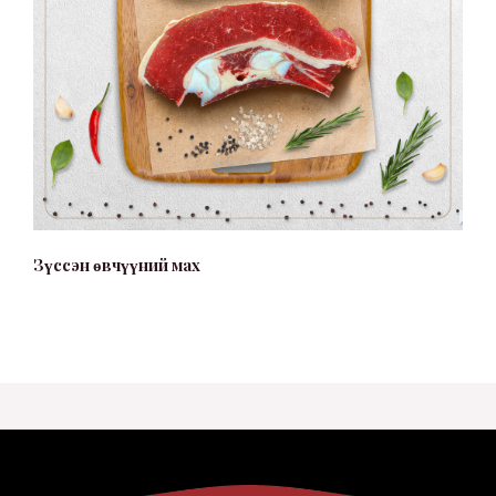
Зүссэн өвчүүний мах