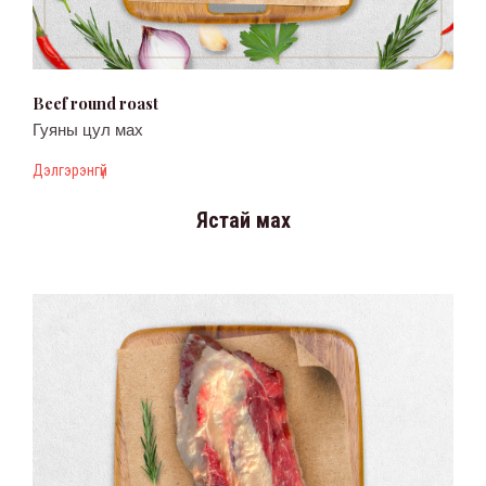
Beef round roast
Гуяны цул мах
Дэлгэрэнгүй
Ястай мах