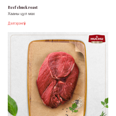
Beef сhuck roast
Хааны цул мах
Дэлгэрэнгүй