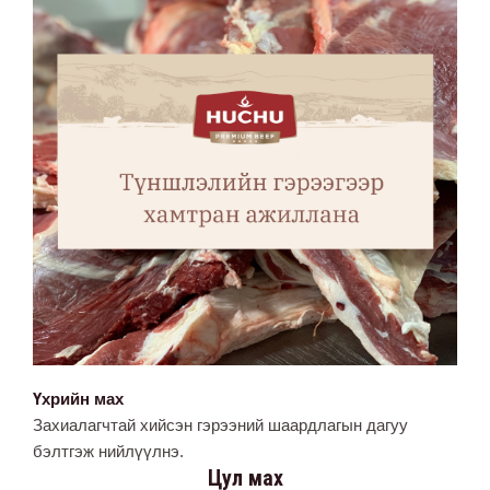
Үхрийн мах
Захиалагчтай хийсэн гэрээний шаардлагын дагуу
бэлтгэж нийлүүлнэ.
Цул мах