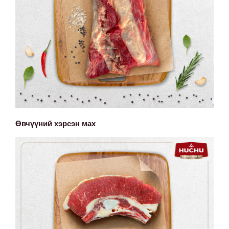
Өвчүүний хэрсэн мах