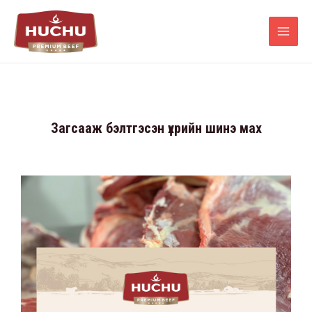
Загсааж бэлтгэсэн үхрийн шинэ мах