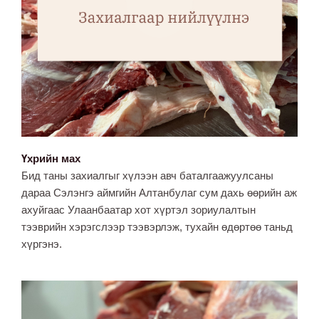
Үхрийн мах
Бид таны захиалгыг хүлээн авч баталгаажуулсаны
дараа Сэлэнгэ аймгийн Алтанбулаг сум дахь өөрийн аж
ахуйгаас Улаанбаатар хот хүртэл зориулалтын
тээврийн хэрэгслээр тээвэрлэж, тухайн өдөртөө таньд
хүргэнэ.