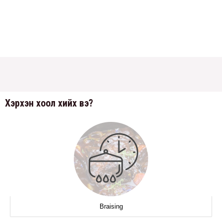
Хэрхэн хоол хийх вэ?
Braising