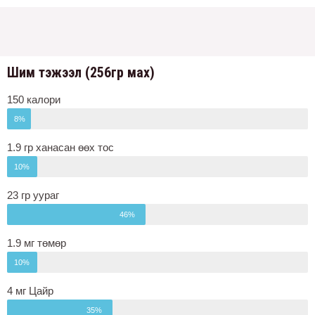
Шим тэжээл (256гр мах)
150 калори
8%
1.9 гр ханасан өөх тос
10%
23 гр уураг
46%
1.9 мг төмөр
10%
4 мг Цайр
35%