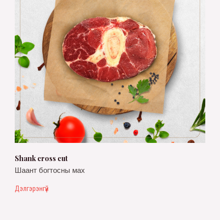
Shank cross cut
Шаант богтосны мах
Дэлгэрэнгүй