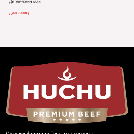
Дөрвөлжин мах
Дэлгэрэнгүй