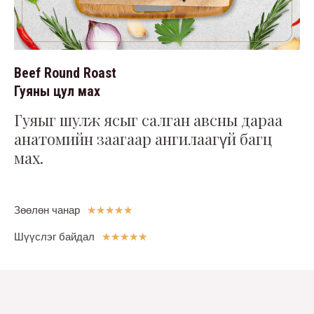
Beef Round Roast
Гуяны цул мах
Гуяыг шулж ясыг салган авсны дараа
анатомийн заагаар ангилаагүй багц
мах.
Зөөлөн чанар
☆
☆
☆
☆
☆
Шүүслэг байдал
★
★
★
★
★