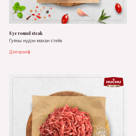
Eye round steak
Гуяны нүдэн махан стейк
Дэлгэрэнгүй