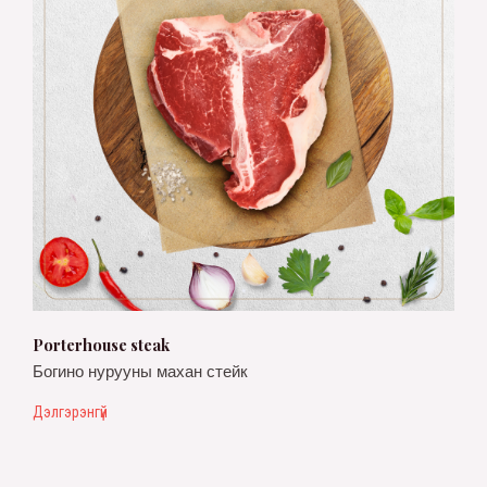
Porterhouse steak
Богино нурууны махан стейк
Дэлгэрэнгүй