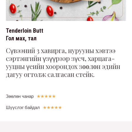
Tenderloin Butt
Гол мах, тал
Сүвээний 3 хавирга, нурууны хэвтээ
сэртэнгийн үзүүрээр зүсч, харцага-
ууцны үеийн хоорондох зөөлөн эдийн
дагуу огтолж салгасан стейк.
Зөөлөн чанар
☆
☆
☆
☆
☆
Шүүслэг байдал
★
★
★
★
★