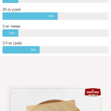
26 гр уураг
52%
3 мг төмөр
15%
3.9 мг Цайр
35%