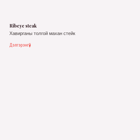
Ribeye steak
Хавирганы толгой махан стейк
Дэлгэрэнгүй