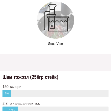
Sous Vide
Шим тэжээл (256гр cтейк)
150 калори
8%
2.8 гр ханасан өөх тос
15%