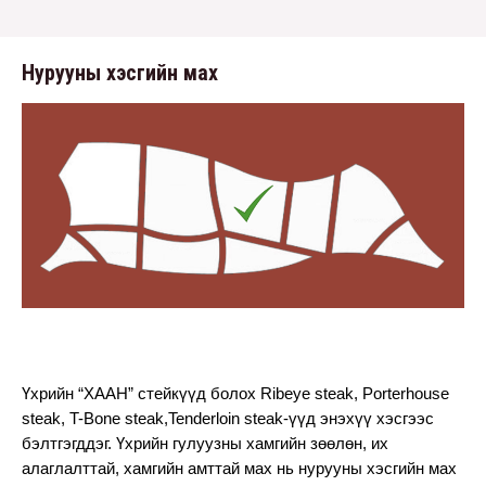
Нурууны хэсгийн мах
Үхрийн “ХААН” стейкүүд болох Ribeye steak, Porterhouse 
steak, T-Bone steak,Tenderloin steak-үүд энэхүү хэсгээс 
бэлтгэгддэг. Үхрийн гулуузны хамгийн зөөлөн, их 
алаглалттай, хамгийн амттай мах нь нурууны хэсгийн мах 