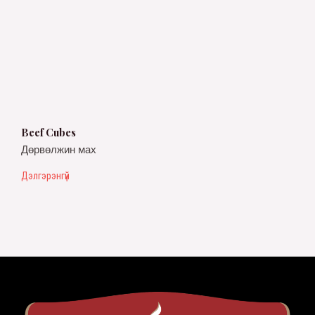
Beef Cubes
Дөрвөлжин мах
Дэлгэрэнгүй