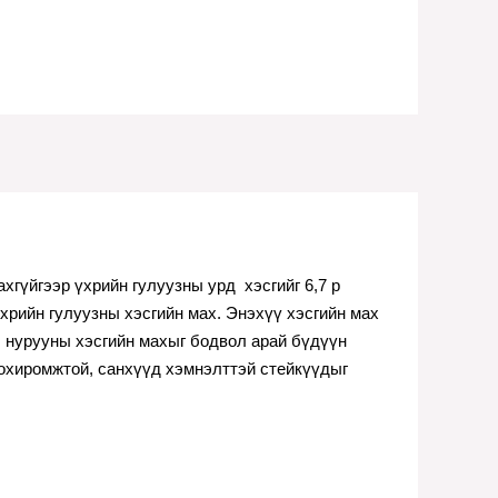
хгүйгээр үхрийн гулуузны урд  хэсгийг 6,7 р 
хрийн гулуузны хэсгийн мах. Энэхүү хэсгийн мах 
, нурууны хэсгийн махыг бодвол арай бүдүүн 
охиромжтой, санхүүд хэмнэлттэй стейкүүдыг 