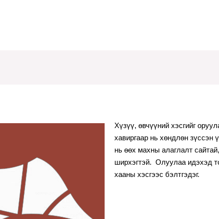
Хүзүү, өвчүүний хэсгийг оруула
хавиргаар нь хөндлөн зүссэн ү
нь өөх махны алаглалт сайтай
ширхэгтэй.  Олуулаа идэхэд т
хааны хэсгээс бэлтгэдэг.