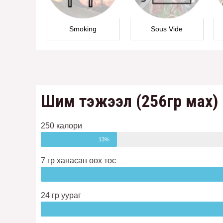
Smoking
Sous Vide
Шим тэжээл (256гр мах)
250 калори
13%
7 гр ханасан өөх тос
24 гр уураг