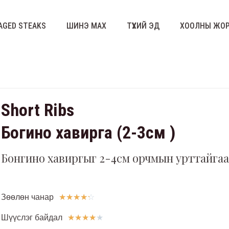
AGED STEAKS
ШИНЭ МАХ
ТҮҮХИЙ ЭД
ХООЛНЫ ЖО
Short Ribs
Богино хавирга (2-3см )
Бонгино хавиргыг 2-4см орчмын урттайгаа
Зөөлөн чанар
☆
☆
☆
☆
☆
Шүүслэг байдал
★
★
★
★
★