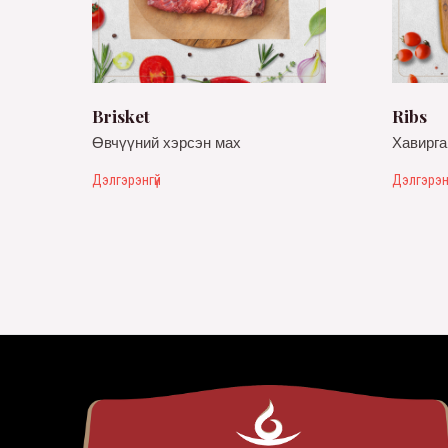
Brisket
Ribs
Өвчүүний хэрсэн мах
Хавирга
Дэлгэрэнгүй
Дэлгэрэн