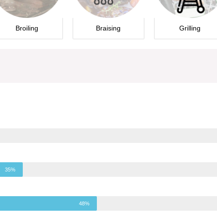
Broiling
Braising
Grilling
35%
48%