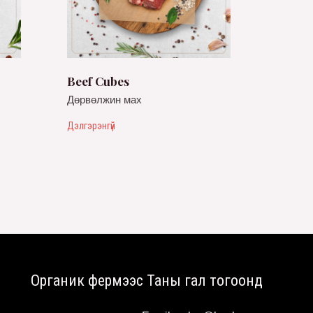
Beef Cubes
Дөрвөлжин мах
Дэлгэрэнгүй
Органик фермээс Таны гал тогоонд