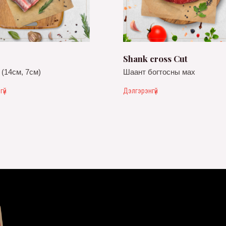
Shank cross Cut
 (14см, 7см)
Шаант богтосны мах
гүй
Дэлгэрэнгүй