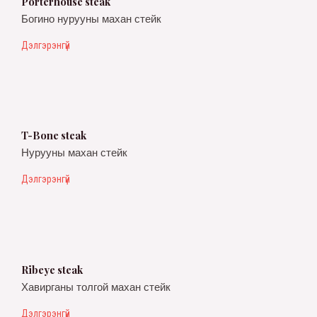
Porterhouse steak
Богино нурууны махан стейк
Дэлгэрэнгүй
T-Bone steak
Нурууны махан стейк
Дэлгэрэнгүй
Ribeye steak
Хавирганы толгой махан стейк
Дэлгэрэнгүй