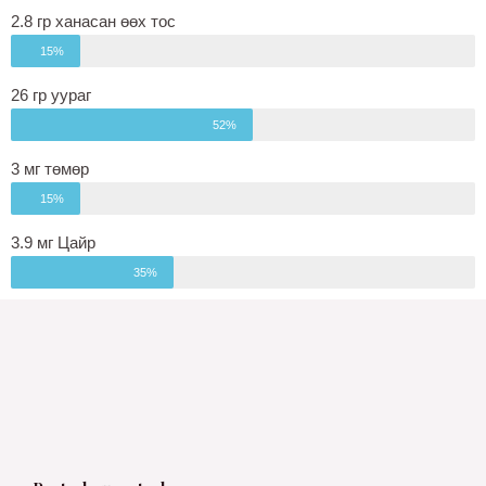
2.8 гр ханасан өөх тос
15%
26 гр уураг
52%
3 мг төмөр
15%
3.9 мг Цайр
35%