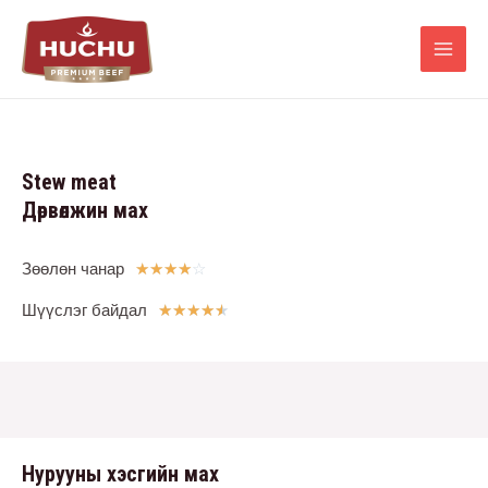
Stew meat
Дөрвөлжин мах
Зөөлөн чанар
☆
☆
☆
☆
☆
Шүүслэг байдал
★
★
★
★
★
Нурууны хэсгийн мах