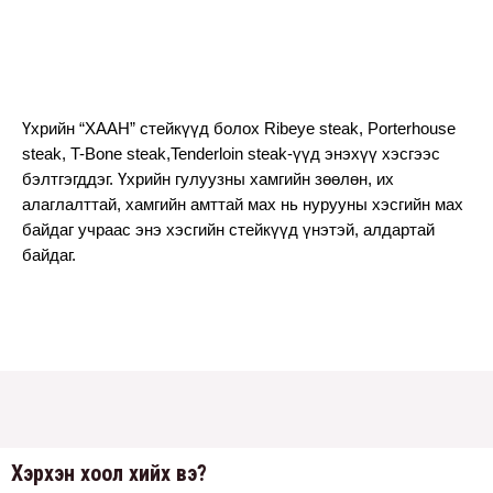
Үхрийн “ХААН” стейкүүд болох Ribeye steak, Porterhouse 
steak, T-Bone steak,Tenderloin steak-үүд энэхүү хэсгээс 
бэлтгэгддэг. Үхрийн гулуузны хамгийн зөөлөн, их 
алаглалттай, хамгийн амттай мах нь нурууны хэсгийн мах 
байдаг учраас энэ хэсгийн стейкүүд үнэтэй, алдартай 
байдаг.
Хэрхэн хоол хийх вэ?