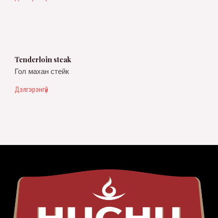
Tenderloin steak
Гол махан стейк
Дэлгэрэнгүй