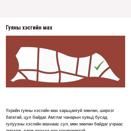
Гуяны хэсгийн мах
Үхрийн гуяны хэсгийн мах харьцангуй зөөлөн, ширхэг 
багатай, цул байдаг. Амтлаг чанарын хувьд бусад 
гулуузны хэсгийн махнаас сул, мөн зөөлөн байдаг учраас 
амталж, дарж идэхэд нэн тохиромжтой. 