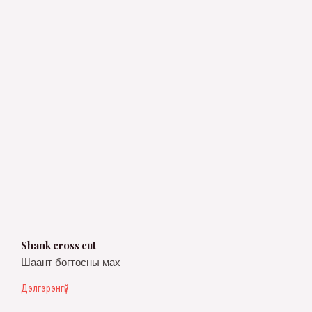
Shank cross cut
Шаант богтосны мах
Дэлгэрэнгүй