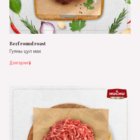
Beef round roast
Гуяны цул мах
Дэлгэрэнгүй