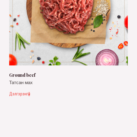
Ground beef
Татсан мах
Дэлгэрэнгүй