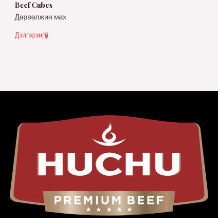
Beef Cubes
Дөрвөлжин мах
Дэлгэрэнгүй