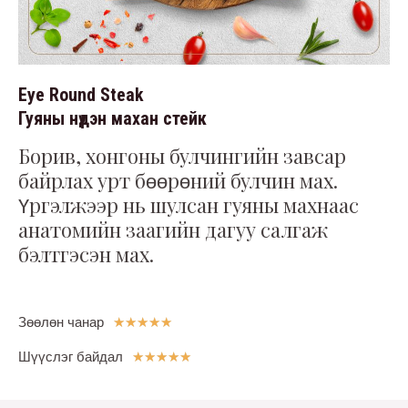
Eye Round Steak
Гуяны нүдэн махан стейк
Борив, хонгоны булчингийн завсар
байрлах урт бөөрөний булчин мах.
Үргэлжээр нь шулсан гуяны махнаас
анатомийн заагийн дагуу салгаж
бэлтгэсэн мах.
Зөөлөн чанар
☆
☆
☆
☆
☆
Шүүслэг байдал
★
★
★
★
★