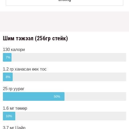
Шим тэжээл (256гр стейк)
130 калори
7%
1.2 гр ханасан өөх тос
8%
25 гр уураг
50%
1.6 мг төмөр
10%
3.7 мг Цайр