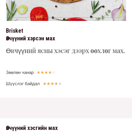
Brisket
Өвчүүний хэрсэн мах
Өвчүүний ясны хэсэг дээрх өөхлөг мах.
Зөөлөн чанар
☆
☆
☆
☆
☆
Шүүслэг байдал
★
★
★
★
★
Өвчүүний хэсгийн мах