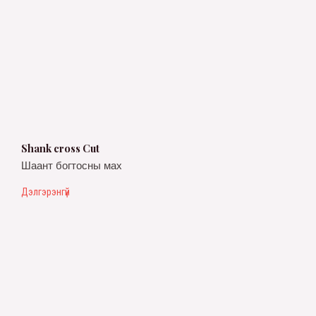
Shank cross Cut
Шаант богтосны мах
Дэлгэрэнгүй