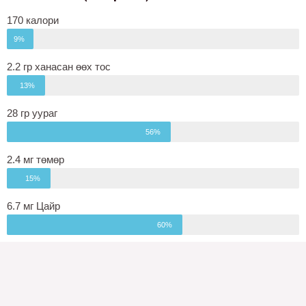
170 калори
9%
2.2 гр ханасан өөх тос
13%
28 гр уураг
56%
2.4 мг төмөр
15%
6.7 мг Цайр
60%