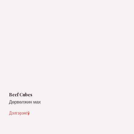
Beef Cubes
Дөрвөлжин мах
Дэлгэрэнгүй