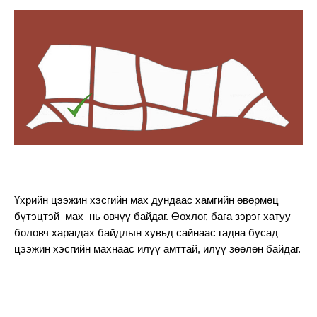
Үхрийн цээжин хэсгийн мах дундаас хамгийн өвөрмөц 
бүтэцтэй  мах  нь өвчүү байдаг. Өөхлөг, бага зэрэг хатуу 
боловч харагдах байдлын хувьд сайнаас гадна бусад 
цээжин хэсгийн махнаас илүү амттай, илүү зөөлөн байдаг.