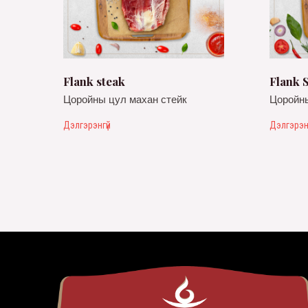
Flank steak
Flank S
Цоройны цул махан стейк
Цоройны
Дэлгэрэнгүй
Дэлгэрэн