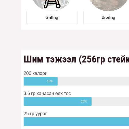
Grilling
Broiling
Шим тэжээл (256гр стей
200 калори
10%
3.6 гр ханасан өөх тос
20%
25 гр уураг