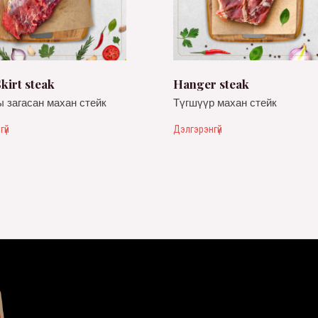
kirt steak
Hanger steak
 загасан махан стейк
Түгшүүр махан стейк
гүй
Дэлгэрэнгүй