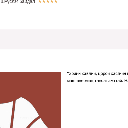
Шүүслэг байдал
★
★
★
★
★
Үхрийн хэвлий, цорой хэсгийн 