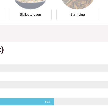
Skillet to oven
Stir frying
к)
50%