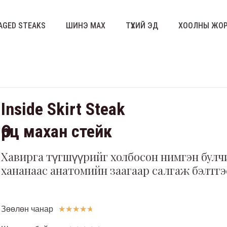
AGED STEAKS
ШИНЭ МАХ
ТҮҮХИЙ ЭД
ХООЛНЫ ЖО
Inside Skirt Steak
Өрц махан стейк
Хавирга түгшүүрийг холбосон нимгэн булч
хананаас анатомийн заагаар салгаж бэлтгэ
Зөөлөн чанар
☆
☆
☆
☆
☆