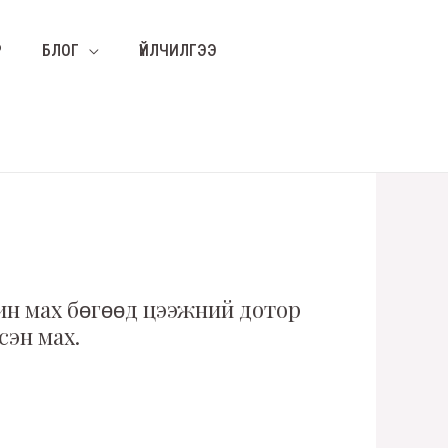
Р
БЛОГ
ҮЙЛЧИЛГЭЭ
ин мах бөгөөд цээжний дотор
сэн мах.