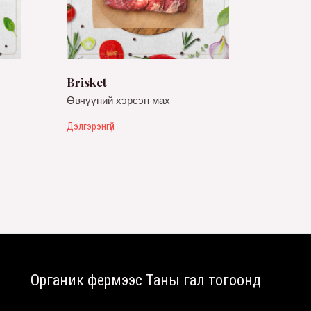
Brisket
Өвчүүний хэрсэн мах
Дэлгэрэнгүй
Органик фермээс Таны гал тогоонд